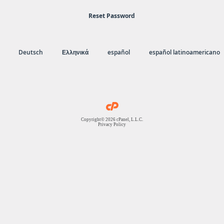
Reset Password
Deutsch
Ελληνικά
español
español latinoamericano
Copyright© 2026 cPanel, L.L.C.
Privacy Policy